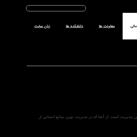
تاریخ شمسی :
شنبه - ۱۷ مرداد - ۱۴۰۵
مالی
معاونت ها
دانشکده ها
زبان سایت
 مديريت است. از آنجا كه در مديريت نوين، منابع انساني از