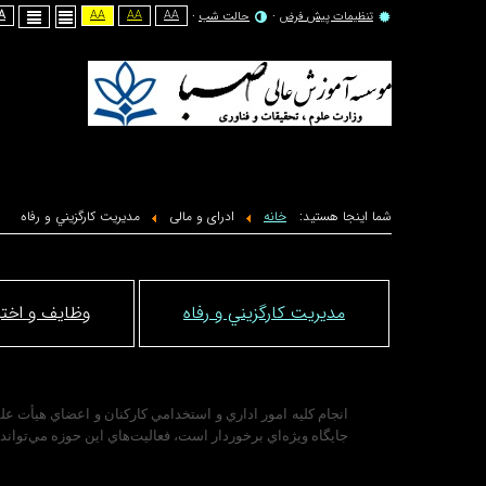
A -
AA
AA
AA
تنظیمات پیش فرض
حالت شب
شما اینجا هستید:
خانه
ادرای و مالی
مديريت كارگزيني و رفاه
مديريت كارگزيني و رفاه
وظایف و اختی
انجام كليه امور اداري و استخدامي كاركنان و اعضاي هيأت عل
جايگاه ويژه‌اي برخوردار است، فعاليت‌هاي اين حوزه مي‌تواند