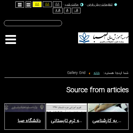
AA
AA
AA
نظیمات پیش فرض
حالت شب
A +
A
A -
تاریخ شمسی :
شنبه - ۱۷ مرداد - ۱۴۰۵
هستید:
خانه
Gallery Grid
Source from ar
اطلاعیه ترم تابستانی
دانشگاه صبا