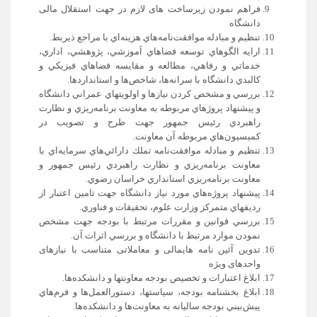
فراهم نمودن زیرساخت های لازم در جهت استقلال مالی
دانشگاه
تنظيم و مبادله موافقت‌نامه‌هاي هزينه‌اي با مراجع ذيربط.
ارايه الگوهاي توسعه فضاهاي آموزشي، پژوهشي، اداري،
خدماتي و رفاهي، مطالعه و مقايسه فضاهاي فيزيكي و
كالبدي دانشگاه با سرانه‌ها، شاخص‌ها و استانداردها.
بررسي و مشخص كردن نيازها و اولويتهاي عمراني دانشگاه
و پيشنهاد پروژهاي مربوطه به معاونت برنامه‌ريزي و نظارت
راهبردي رئيس جمهور جهت طرح و تصويب در
كميسيون‌هاي مربوطه آن معاونت.
تنظيم و مبادله موافقت‌نامه‌ تملك دارائي‌هاي سرمايه‌اي با
معاونت برنامه‌ريزي و نظارت راهبردي رئيس جمهور و
معاونت برنامه‌ريزي استانداري خراسان رضوي.
پيشنهاد پروژه‌هاي مورد نياز دانشگاه جهت تامين اعتبار از
رديفهاي متمركز وزارت علوم، تحقيقات و فناوري.
بررسي قوانين و مقررات مرتبط با بودجه جهت مشخص
نمودن موارد مرتبط با دانشگاه و بررسي اثرات آن.
تدوین آئین نامه هایمالی و معاملاتی متناسب با نیازهای
واحدهای ویژه
ابلاغ اعتبارات و تخصيص بودجه معاونتها و دانشكده‌ها.
ابلاغ بخشنامه بودجه، سياست‏ها، دستورالعمل‌ها و فرم‌هاي
پيش‌بيني بودجه ساليانه به معاونت‌ها و دانشكده‌ها.